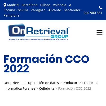
Madrid · Barcelona · Bilbao · Valencia · A
Coruña · Sevilla · Zaragoza · Alicante · Santander ·
900 900 381
Pamplona
Formación CCO
2022
Onretrieval Recuperación de datos
>
Productos
>
Productos
Informática Forense
>
Cellebrite
>
Formación CCO 2022