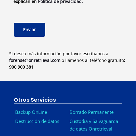
explican en
Política de privacidad.
Si desea más información por favor escríbanos a
forense@onretrieval.com
o llámenos al teléfono gratuito
:
900 900 381
Otros Servicios
Backup OnLine
Borrado Permanente
Destrucción de datos
Custodia y Salvaguarda
de datos Onretrieval