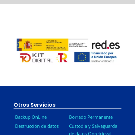
Otros Servicios
Backup OnLine
Borrado Permanente
Destrucción de datos
Custodia y Salvaguarda
de datos Onretrieval