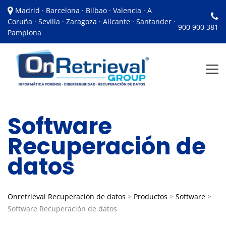
Madrid · Barcelona · Bilbao · Valencia · A
Coruña · Sevilla · Zaragoza · Alicante · Santander ·
900 900 381
Pamplona
Software
Recuperación de
datos
Onretrieval Recuperación de datos
>
Productos
>
Software
>
Software Recuperación de datos