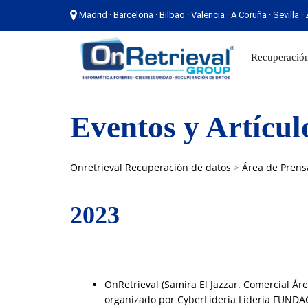
Madrid · Barcelona · Bilbao · Valencia · A Coruña · Sevilla 
Madrid · Barcelona · Bilbao · Valencia · A Coruña ·
Recuperación
Eventos y Artícul
Onretrieval Recuperación de datos
>
Área de Prens
2023
OnRetrieval (Samira El Jazzar. Comercial Áre
organizado por CyberLideria Lideria FUNDA