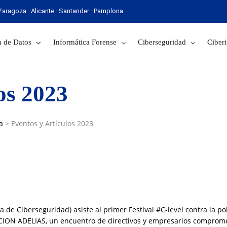
· Zaragoza · Alicante · Santander · Pamplona
 Sevilla · Zaragoza · Alicante · Santander · Pamplona
 de Datos
Informática Forense
Ciberseguridad
Ciberi
os 2023
a
>
Eventos y Artículos 2023
a de Ciberseguridad) asiste al primer Festival #C-level contra la p
CION ADELIAS, un encuentro de directivos y empresarios comprom