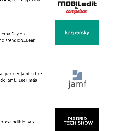
Cinema Day en
 y distendido…
Leer
su partner Jamf sobre:
n de Jamf…
Leer más
mprescindible para