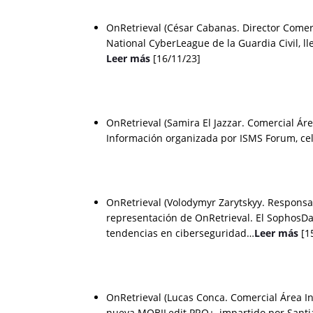
OnRetrieval (César Cabanas. Director Comerc
National CyberLeague de la Guardia Civil, ll
Leer más
[16/11/23]
OnRetrieval (Samira El Jazzar. Comercial Ár
Información organizada por ISMS Forum, cel
OnRetrieval (Volodymyr Zarytskyy. Responsa
representación de OnRetrieval. El SophosD
tendencias en ciberseguridad…
Leer más
[1
OnRetrieval (Lucas Conca. Comercial Área Inf
nueva MOBILedit PRO+, impartido por Santi