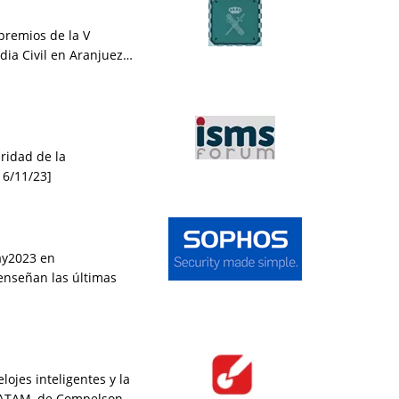
premios de la V
rdia Civil en Aranjuez…
ridad de la
16/11/23]
ay2023 en
enseñan las últimas
ojes inteligentes y la
 LATAM, de Compelson…