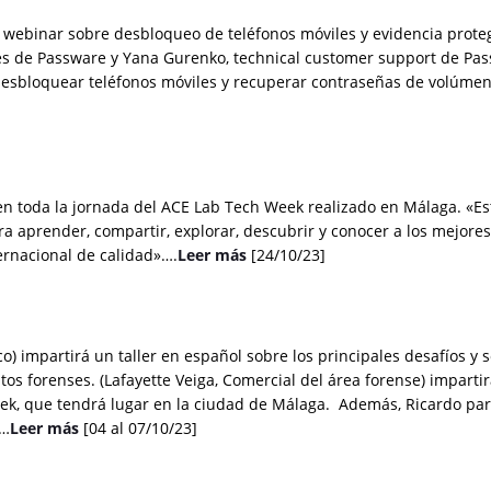
 webinar sobre desbloqueo de teléfonos móviles y evidencia prote
les de Passware y Yana Gurenko, technical customer support de Pa
desbloquear teléfonos móviles y recuperar contraseñas de volúmen
ó en toda la jornada del ACE Lab Tech Week realizado en Málaga. «E
a aprender, compartir, explorar, descubrir y conocer a los mejores
ernacional de calidad»….
Leer más
[24/10/23]
co) impartirá un taller en español sobre los principales desafíos y 
os forenses. (Lafayette Veiga, Comercial del área forense) impartir
ek, que tendrá lugar en la ciudad de Málaga. Además, Ricardo pa
r…
Leer más
[04 al 07/10/23]