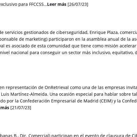
exclusivo para FFCCSS…
Leer más
[26/07/23]
 de servicios gestionados de ciberseguridad, Enrique Plaza, comerc
esponsable de marketing) participaron en la asamblea anual de la as
l es asociado de esta comunidad que tiene como misión acelerar 
 nivel nacional para conseguir un sector más inclusivo, equitativo, 
pó en representación de OnRetrieval como una de las empresas invit
 Luis Martínez-Almeida. Una ocasión especial para hablar sobre ta
do por la Confederación Empresarial de Madrid (CEIM) y la Confe
 más
[21/07/23]
abanas B., Dir. Comercial) participan en el evento de clausura de C