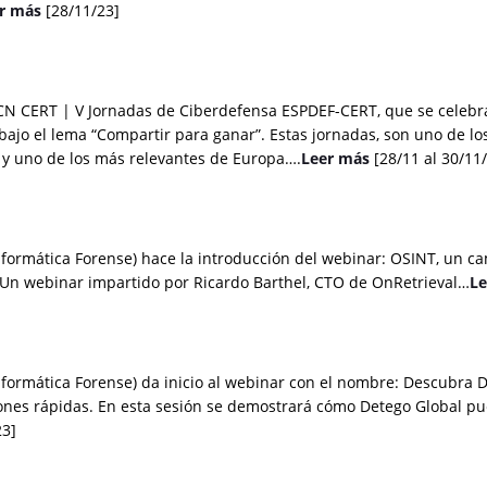
r más
[28/11/23]
 CCN CERT | V Jornadas de Ciberdefensa ESPDEF-CERT, que se celebr
bajo el lema “Compartir para ganar”. Estas jornadas, son uno de lo
y uno de los más relevantes de Europa….
Leer más
[28/11 al 30/11
nformática Forense) hace la introducción del webinar: OSINT, un ca
. Un webinar impartido por Ricardo Barthel, CTO de OnRetrieval…
Le
nformática Forense) da inicio al webinar con el nombre: Descubra 
ones rápidas. En esta sesión se demostrará cómo Detego Global pu
23]