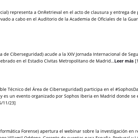
ial) representa a OnRetrieval en el acto de clausura y entrega de 
evado a cabo en el Auditorio de la Academia de Oficiales de la Gua
ea de Ciberseguridad) acude a la XXV Jornada Internacional de Segu
ebrado en el Estadio Cívitas Metropolitano de Madrid…
Leer más
[
ble Técnico del Área de Ciberseguridad) participa en el #SophosD
ay es un evento organizado por Sophos Iberia en Madrid donde se 
5/11/23]
ormática Forense) apertura el webinar sobre la investigación en rel
ago Villamil Oddone, Gerente de cuentas para España, Portugal y