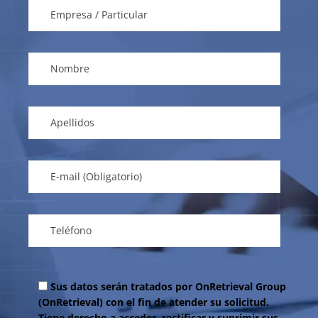
Sus datos serán tratados por OnRetrieval Group
(OnRetrieval) con el fin de atender su solicitud.
Tiene derecho a acceder, rectificar y suprimir sus