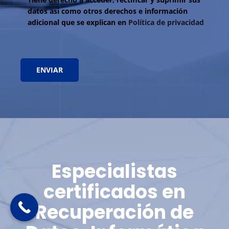
datos así como otros derechos e información
adicional que se explican en
Política de privacidad
Especialistas
certificados en
Recuperación de