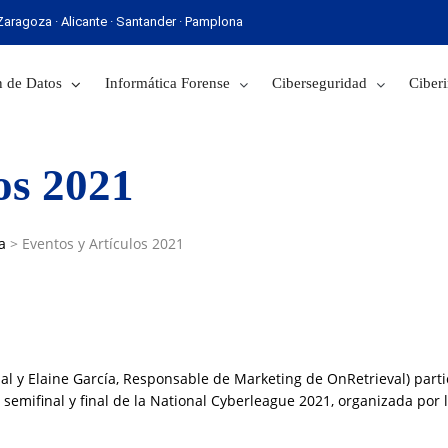
· Zaragoza · Alicante · Santander · Pamplona
 Sevilla · Zaragoza · Alicante · Santander · Pamplona
 de Datos
Informática Forense
Ciberseguridad
Ciberi
os 2021
a
>
Eventos y Artículos 2021
al y Elaine García, Responsable de Marketing de OnRetrieval) parti
semifinal y final de la National Cyberleague 2021, organizada por l