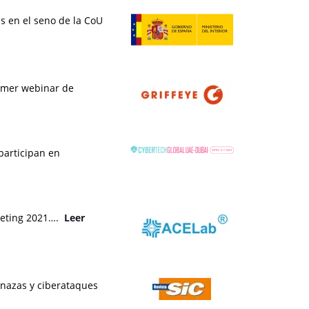
as en el seno de la CoU
rimer webinar de
participan en
Meeting 2021….
Leer
menazas y ciberataques