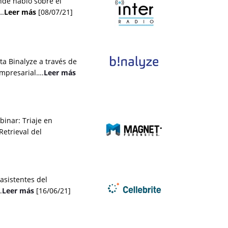
nde habló sobre el
….
Leer
más
[08/07/21]
a Binalyze a través de
empresarial….
Leer más
binar: Triaje en
etrieval del
asistentes del
.
Leer más
[16/06/21]