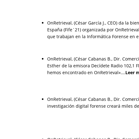
OnRetrieval, (César García J., CEO) da la bie
España (Fife´21) organizada por OnRetrieval.
que trabajan en la Informática Forense en 
OnRetrieval, (César Cabanas B., Dir. Comerc
Esther de la emisora Decídete Radio 102,1 
hemos encontrado en OnRetrieval»….
Leer
m
OnRetrieval, (César Cabanas B., Dir. Comercia
investigación digital forense creará miles d