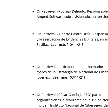
OnRetrieval, (Rodrigo Delgado. Responsable
Amped Software sobre visionado, conversió
OnRetrieval, (Alberto Castro Ortíz. Respons
y Preservación de Evidencias Digitales, en 
Sevilla….
Leer más
[10/11/21]
OnRetrieval, participa como patrocinador de
marco de la Estrategia de Nacional de Cibe
jóvenes….
Leer más
[03/11/21]
OnRetrieval, (César García J., CEO) partici
organizaciones, a realizarse en la 15ª edici
Incibe – Instituto Nacional de Cibersegurid