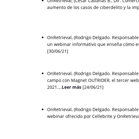
OnRetrieval, (César Cabanas B., Dir. Comerc
aumento de los casos de ciberdelito y la im
OnRetrieval, (Rodrigo Delgado. Responsable
un webinar informativo que enseña cómo est
[30/06/21]
OnRetrieval, (Rodrigo Delgado. Responsable 
campo con Magnet OUTRIDER, el tercer webin
2021….
Leer más
[24/06/21]
OnRetrieval, (Rodrigo Delgado. Responsable 
webinar ofrecido por Cellebrite y OnRetriev