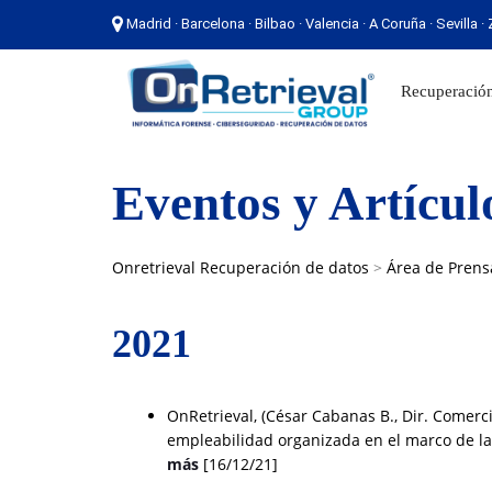
Madrid · Barcelona · Bilbao · Valencia · A Coruña · Sevilla 
Madrid · Barcelona · Bilbao · Valencia · A Coruña ·
Recuperación
Eventos y Artícul
Onretrieval Recuperación de datos
>
Área de Prens
2021
OnRetrieval, (César Cabanas B., Dir. Comerci
empleabilidad organizada en el marco de la 
más
[16/12/21]