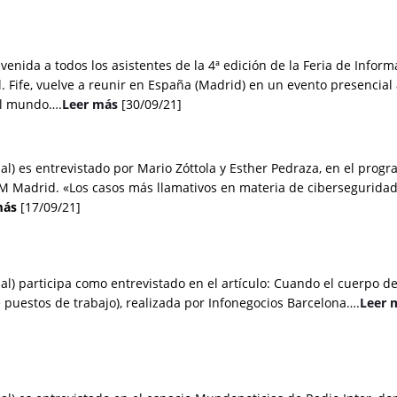
nvenida a todos los asistentes de la 4ª edición de la Feria de Infor
 Fife, vuelve a reunir en España (Madrid) en un evento presencial 
el mundo….
Leer
más
[30/09/21]
ial) es entrevistado por
Mario
Zóttola y Esther Pedraza, en el prog
FM Madrid. «Los casos más llamativos en materia de ciberseguridad
ás
[17/09/21]
l) participa como entrevistado en el artículo: Cuando el cuerpo del 
e puestos de trabajo), realizada por Infonegocios Barcelona….
Leer
m