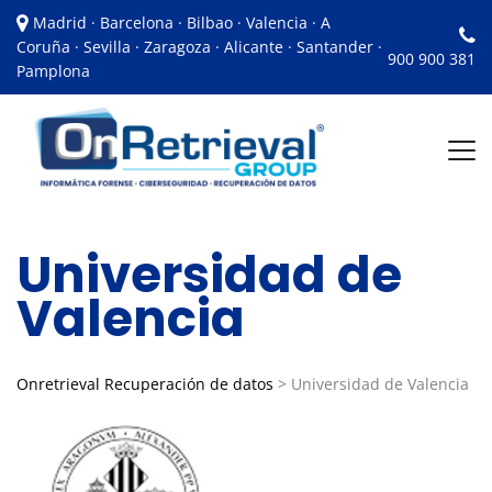
Madrid · Barcelona · Bilbao · Valencia · A
Coruña · Sevilla · Zaragoza · Alicante · Santander ·
900 900 381
Pamplona
Universidad de
Valencia
Onretrieval Recuperación de datos
>
Universidad de Valencia