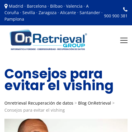
Madrid · Barcelona · Bilbao · Valencia · A
Coruña · Sevilla · Zaragoza · Alicante · Santander ·
900 900 381
Pamplona
Consejos para
evitar el vishing
Onretrieval Recuperación de datos
>
Blog OnRetrieval
>
Consejos para evitar el vishing