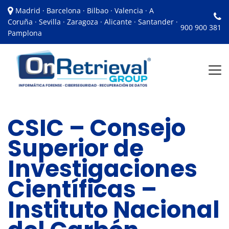
Madrid · Barcelona · Bilbao · Valencia · A
Coruña · Sevilla · Zaragoza · Alicante · Santander ·
900 900 381
Pamplona
CSIC – Consejo
Superior de
Investigaciones
Científicas –
Instituto Nacional