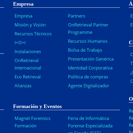
Empresa
Á
Empresa
Partners
E
Misión y Visión
OnRetrieval Partner
E
Programme
Recursos Técnicos
Recursos Humanos
I+D+I
C
Bolsa de Trabajo
Instalaciones
C
Presentación Genérica
OnRetrieval
T
Internacional
Identidad Corporativa
¿
Eco Retrieval
Política de compras
O
Alianzas
Agente Digitalizador
O
Formación y Eventos
R
R
Magnet Forensics
Feria de Informática
R
Formación
Forense Especializada
R