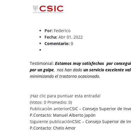
Por:
Federico
Fecha:
Abr 01, 2022
Comentario:
0
Testimonial:
Estamos muy satisfechos por conseguir
por un golpe
, nos han dado
un servicio excelente va
minimizando el trastorno ocasionado.
¡Haz clic para puntuar esta entrada!
(Votos:
0
Promedio:
0
)
Publicación anterior
CSIC – Consejo Superior de Inve
P.Contacto: Manuel Alberto Japón
Siguiente publicación
CSIC – Consejo Superior de Inv
P.Contacto: Chelo Amor