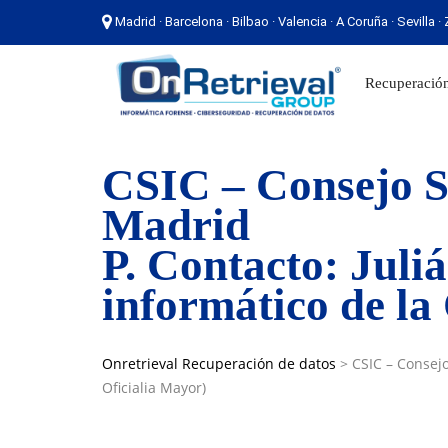
Madrid · Barcelona · Bilbao · Valencia · A Coruña · Sevilla 
Madrid · Barcelona · Bilbao · Valencia · A Coruña ·
Recuperación
CSIC – Consejo Su
Madrid
P. Contacto: Juli
informático de la
Onretrieval Recuperación de datos
>
CSIC – Consejo
Oficialia Mayor)