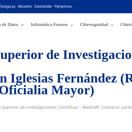
· Zaragoza · Alicante · Santander · Pamplona
 Sevilla · Zaragoza · Alicante · Santander · Pamplona
 de Datos
Informática Forense
Ciberseguridad
Ciberi
perior de Investigacion
án Iglesias Fernández (
 Oficialia Mayor)
 Superior de Investigaciones Científicas – MadridP. Contacto: Juli