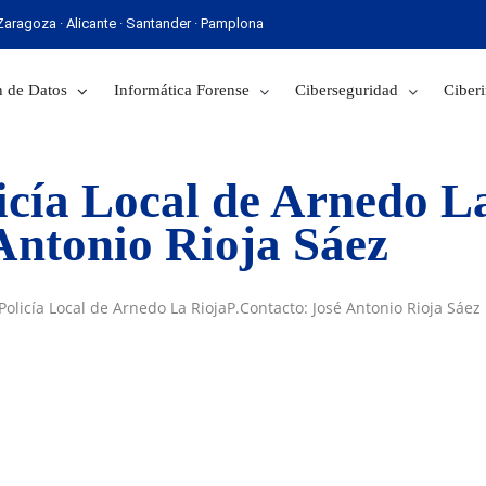
· Zaragoza · Alicante · Santander · Pamplona
 Sevilla · Zaragoza · Alicante · Santander · Pamplona
 de Datos
Informática Forense
Ciberseguridad
Ciberi
licía Local de Arnedo L
Antonio Rioja Sáez
 Policía Local de Arnedo La RiojaP.Contacto: José Antonio Rioja Sáez