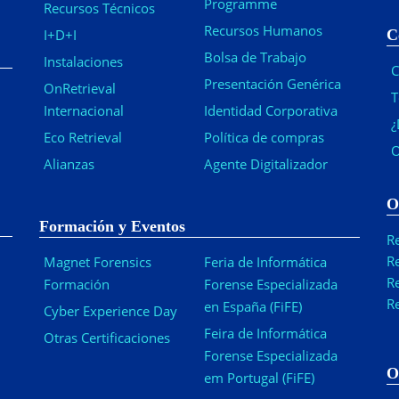
Programme
Recursos Técnicos
Recursos Humanos
I+D+I
C
Bolsa de Trabajo
Instalaciones
C
Presentación Genérica
OnRetrieval
T
Internacional
Identidad Corporativa
¿
Eco Retrieval
Política de compras
O
Alianzas
Agente Digitalizador
O
Formación y Eventos
R
R
Magnet Forensics
Feria de Informática
R
Formación
Forense Especializada
R
en España (FiFE)
Cyber Experience Day
Feira de Informática
Otras Certificaciones
Forense Especializada
O
em Portugal (FiFE)