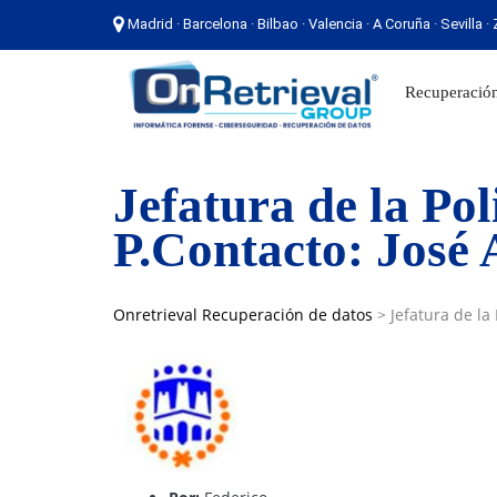
Madrid · Barcelona · Bilbao · Valencia · A Coruña · Sevilla 
Madrid · Barcelona · Bilbao · Valencia · A Coruña ·
Recuperación
Jefatura de la Po
P.Contacto: José 
Onretrieval Recuperación de datos
>
Jefatura de la