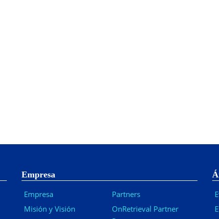
Empresa
Á
Empresa
Partners
E
Misión y Visión
OnRetrieval Partner
E