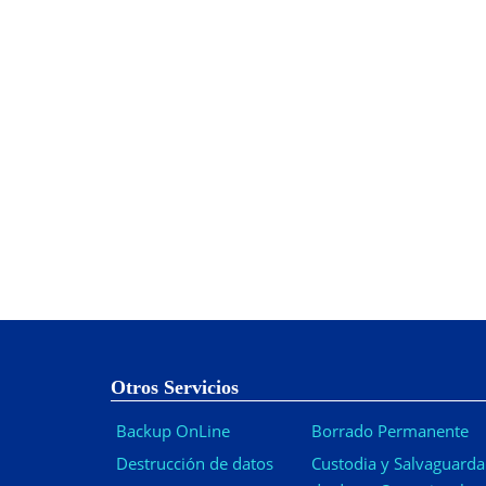
Otros Servicios
Backup OnLine
Borrado Permanente
Destrucción de datos
Custodia y Salvaguarda