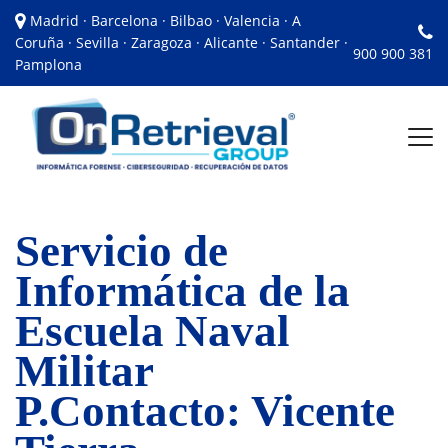
Madrid · Barcelona · Bilbao · Valencia · A
Coruña · Sevilla · Zaragoza · Alicante · Santander ·
900 900 381
Pamplona
Servicio de
Informática de la
Escuela Naval
Militar
P.Contacto: Vicente