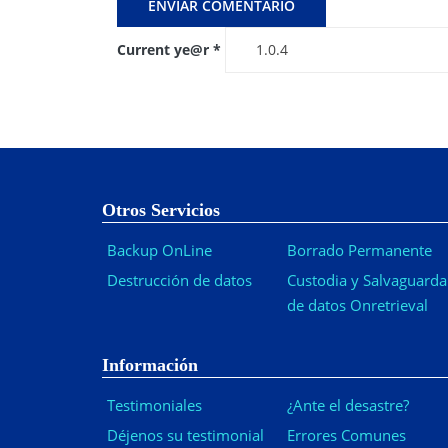
Current ye@r
*
Otros Servicios
Backup OnLine
Borrado Permanente
Destrucción de datos
Custodia y Salvaguarda
de datos Onretrieval
Información
Testimoniales
¿Ante el desastre?
Déjenos su testimonial
Errores Comunes