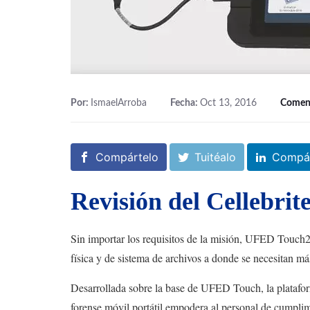
Por:
IsmaelArroba
Fecha:
Oct 13, 2016
Comen
Compártelo
Tuitéalo
Compár
Revisión del Cellebri
Sin importar los requisitos de la misión, UFED Touch2 
física y de sistema de archivos a donde se necesitan má
Desarrollada sobre la base de UFED Touch, la platafor
forense móvil portátil empodera al personal de cumplimie