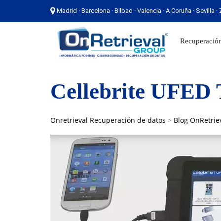
Madrid · Barcelona · Bilbao · Valencia · A Coruña · Sevilla 
Madrid · Barcelona · Bilbao · Valencia · A Coruña ·
Recuperación
Cellebrite UFED 
Onretrieval Recuperación de datos
>
Blog OnRetrie