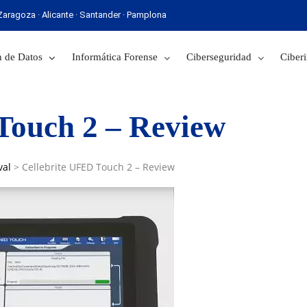
· Zaragoza · Alicante · Santander · Pamplona
 Sevilla · Zaragoza · Alicante · Santander · Pamplona
 de Datos
Informática Forense
Ciberseguridad
Ciberi
Touch 2 – Review
val
>
Cellebrite UFED Touch 2 – Review