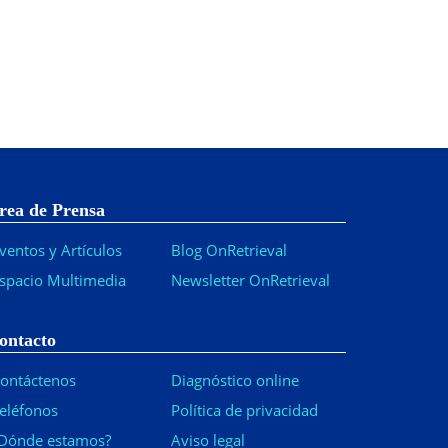
rea de Prensa
ventos y Artículos
Blog OnRetrieval
spacio Multimedia
Newsletter OnRetrieval
-
ontacto
ontáctenos
Diagnóstico online
eléfonos
Política de privacidad
Dónde estamos?
Aviso legal