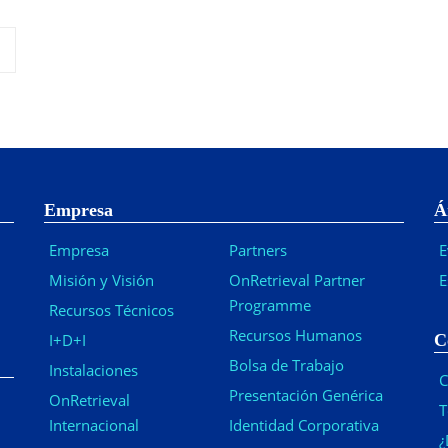
Empresa
Á
Empresa
Partners
E
Misión y Visión
OnRetrieval Partner
E
Programme
Recursos Técnicos
Recursos Humanos
I+D+I
C
Bolsa de Trabajo
Instalaciones
C
Presentación Genérica
OnRetrieval
T
Internacional
Identidad Corporativa
¿