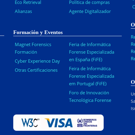
Eco Retrieval
Política de compras
O
Alianzas
Agente Digitalizador
O
Formación y Eventos
R
R
Magnet Forensics
Feria de Informática
R
Formación
Forense Especializada
R
en España (FiFE)
Cyber Experience Day
Feira de Informática
Otras Certificaciones
Forense Especializada
O
em Portugal (FiFE)
Foro de Innovación
Ur
Tecnológica Forense
Sa
Is