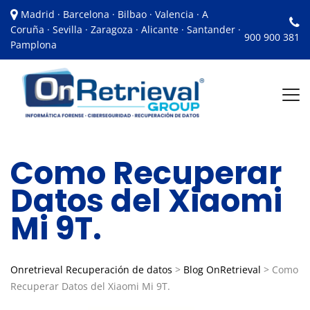
Madrid · Barcelona · Bilbao · Valencia · A
Coruña · Sevilla · Zaragoza · Alicante · Santander ·
900 900 381
Pamplona
Como Recuperar
Datos del Xiaomi
Mi 9T.
Onretrieval Recuperación de datos
>
Blog OnRetrieval
>
Como
Recuperar Datos del Xiaomi Mi 9T.