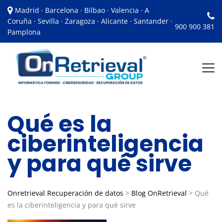
Madrid · Barcelona · Bilbao · Valencia · A
Coruña · Sevilla · Zaragoza · Alicante · Santander ·
900 900 381
Pamplona
Qué es la
ciberinteligencia
y para qué sirve
Onretrieval Recuperación de datos
>
Blog OnRetrieval
>
Qué
es la ciberinteligencia y para qué sirve