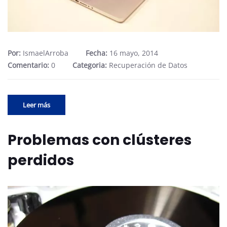
Por:
IsmaelArroba
Fecha:
16 mayo, 2014
Comentario:
0
Categoria:
Recuperación de Datos
Leer más
Problemas con clústeres
perdidos