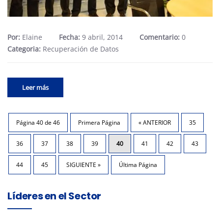
Por:
Elaine
Fecha:
9 abril, 2014
Comentario:
0
Categoria:
Recuperación de Datos
Leer más
Página 40 de 46
Primera Página
« ANTERIOR
35
36
37
38
39
40
41
42
43
44
45
SIGUIENTE »
Última Página
Líderes en el Sector