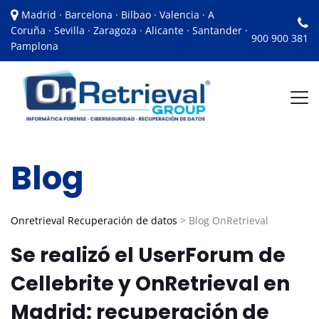
Madrid · Barcelona · Bilbao · Valencia · A
Coruña · Sevilla · Zaragoza · Alicante · Santander ·
900 900 381
Pamplona
Blog
Onretrieval Recuperación de datos
>
Blog OnRetrieval
Se realizó el UserForum de
Cellebrite y OnRetrieval en
Madrid: recuperación de