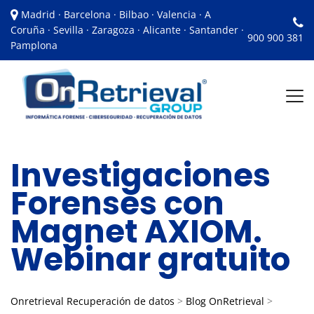
Madrid · Barcelona · Bilbao · Valencia · A
Coruña · Sevilla · Zaragoza · Alicante · Santander ·
900 900 381
Pamplona
Investigaciones
Forenses con
Magnet AXIOM.
Webinar gratuito
Onretrieval Recuperación de datos
>
Blog OnRetrieval
>