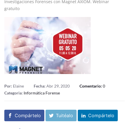
Investigaciones Forenses con Magnet AXIOM. Webinar
gratuito
Por:
Elaine
Fecha:
Abr 29, 2020
Comentario:
0
Categoria:
Informática Forense
Compártelo
Tuitéalo
Compártelo