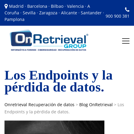
Madrid · Barcelona · Bilbao · Valencia · A
Coruña · Sevilla · Zaragoza · Alicante · Santander ·
900 900 381
Pamplona
Los Endpoints y la
pérdida de datos.
Onretrieval Recuperación de datos
>
Blog OnRetrieval
>
Los
Endpoints y la pérdida de datos.