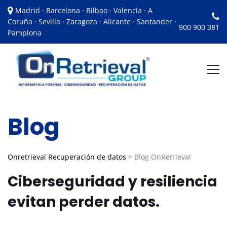
Madrid · Barcelona · Bilbao · Valencia · A
Coruña · Sevilla · Zaragoza · Alicante · Santander ·
900 900 381
Pamplona
Blog
Onretrieval Recuperación de datos
>
Blog OnRetrieval
Ciberseguridad y resiliencia
evitan perder datos.