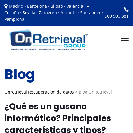
Madrid · Barcelona · Bilbao · Valencia · A
Coruña · Sevilla · Zaragoza · Alicante · Santander ·
900 900 381
Pamplona
Blog
Onretrieval Recuperación de datos
>
Blog OnRetrieval
¿Qué es un gusano
informático? Principales
características y tipos?