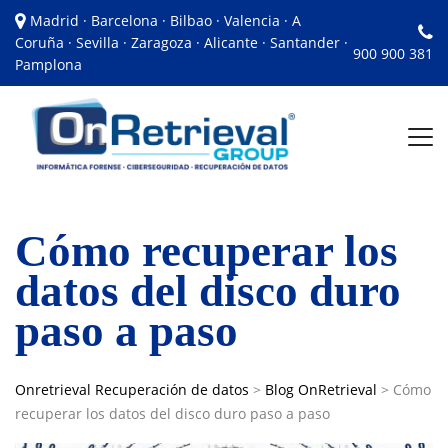
Madrid · Barcelona · Bilbao · Valencia · A
Coruña · Sevilla · Zaragoza · Alicante · Santander ·
900 900 381
Pamplona
Cómo recuperar los
datos del disco duro
paso a paso
Onretrieval Recuperación de datos
>
Blog OnRetrieval
>
Cómo
recuperar los datos del disco duro paso a paso