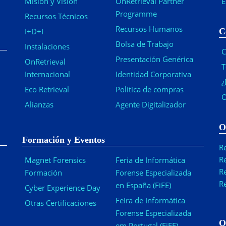
Misión y Visión
OnRetrieval Partner
E
Programme
Recursos Técnicos
Recursos Humanos
I+D+I
C
Bolsa de Trabajo
Instalaciones
C
Presentación Genérica
OnRetrieval
T
Internacional
Identidad Corporativa
¿
Eco Retrieval
Política de compras
O
Alianzas
Agente Digitalizador
O
Formación y Eventos
R
R
Magnet Forensics
Feria de Informática
R
Formación
Forense Especializada
R
en España (FiFE)
Cyber Experience Day
Feira de Informática
Otras Certificaciones
Forense Especializada
O
em Portugal (FiFE)