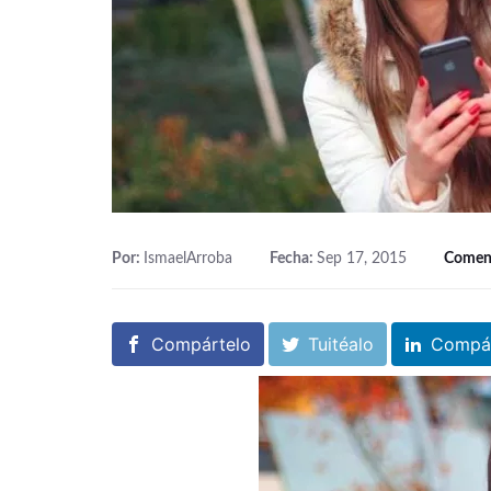
Por:
IsmaelArroba
Fecha:
Sep 17, 2015
Comen
Compártelo
Tuitéalo
Compár