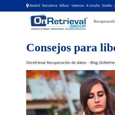
Madrid · Barcelona · Bilbao · Valencia · A Coruña · Sevilla 
Madrid · Barcelona · Bilbao · Valencia · A Coruña ·
Recuperación
Consejos para lib
Onretrieval Recuperación de datos
>
Blog OnRetrie