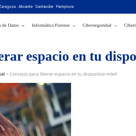
· Zaragoza · Alicante · Santander · Pamplona
 Sevilla · Zaragoza · Alicante · Santander · Pamplona
 de Datos
Informática Forense
Ciberseguridad
Ciberi
erar espacio en tu dispo
val
>
Consejos para liberar espacio en tu dispositivo móvil