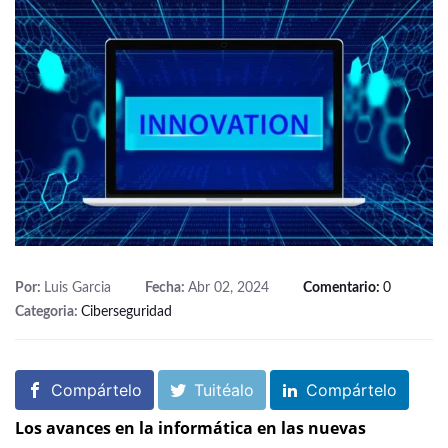
Por:
Luis Garcia
Fecha:
Abr 02, 2024
Comentario:
0
Categoria:
Ciberseguridad
Compártelo
Tuitéalo
Compártelo
Los avances en la informática en las nuevas