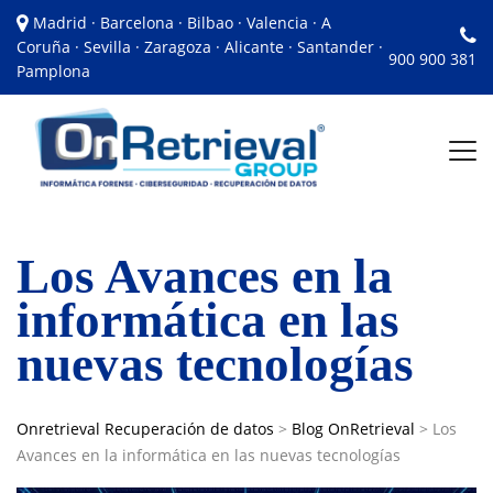
Madrid · Barcelona · Bilbao · Valencia · A
Coruña · Sevilla · Zaragoza · Alicante · Santander ·
900 900 381
Pamplona
Los Avances en la
informática en las
nuevas tecnologías
Onretrieval Recuperación de datos
>
Blog OnRetrieval
>
Los
Avances en la informática en las nuevas tecnologías