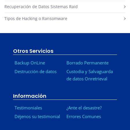
Recuperación de Datos Sistemas Raid
Tipos de Hacking o Ransomware
Otros Servicios
Backup OnLine
Borrado Permanente
Destrucción de datos
Custodia y Salvaguarda
de datos Onretrieval
Información
Testimoniales
¿Ante el desastre?
Déjenos su testimonial
Errores Comunes