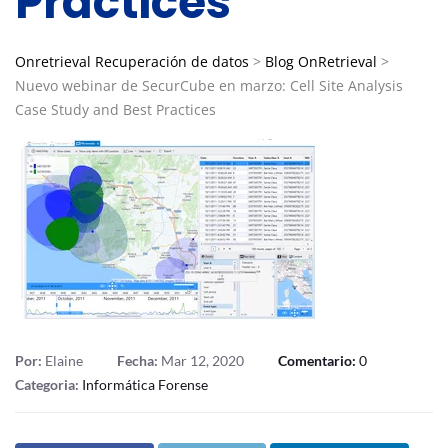
Practices
Onretrieval Recuperación de datos
>
Blog OnRetrieval
>
Nuevo webinar de SecurCube en marzo: Cell Site Analysis
Case Study and Best Practices
Por:
Elaine
Fecha:
Mar 12, 2020
Comentario:
0
Categoria:
Informática Forense