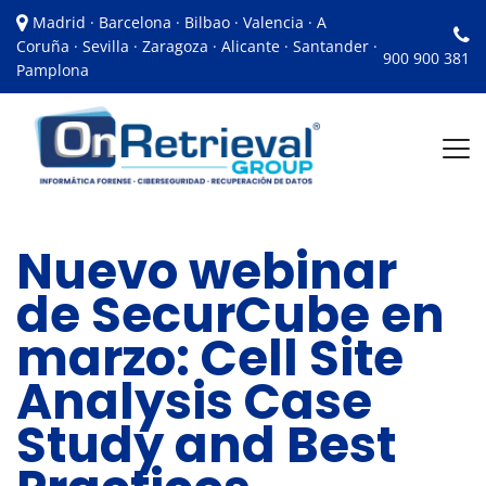
Madrid · Barcelona · Bilbao · Valencia · A
Coruña · Sevilla · Zaragoza · Alicante · Santander ·
900 900 381
Pamplona
Nuevo webinar
de SecurCube en
marzo: Cell Site
Analysis Case
Study and Best