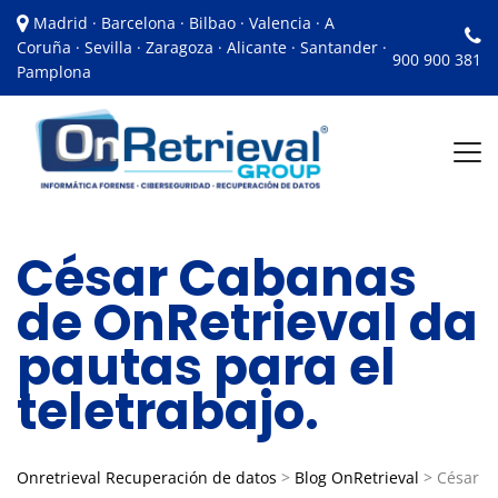
Madrid · Barcelona · Bilbao · Valencia · A
Coruña · Sevilla · Zaragoza · Alicante · Santander ·
900 900 381
Pamplona
César Cabanas
de OnRetrieval da
pautas para el
teletrabajo.
Onretrieval Recuperación de datos
>
Blog OnRetrieval
>
César