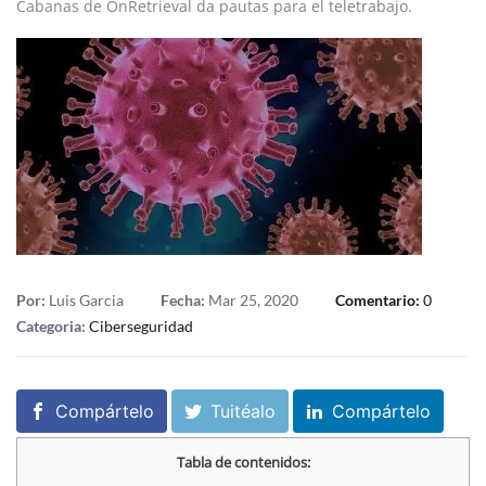
Cabanas de OnRetrieval da pautas para el teletrabajo.
Por:
Luis Garcia
Fecha:
Mar 25, 2020
Comentario:
0
Categoria:
Ciberseguridad
Compártelo
Tuitéalo
Compártelo
Tabla de contenidos: