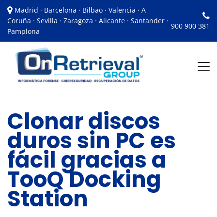
Madrid · Barcelona · Bilbao · Valencia · A
Coruña · Sevilla · Zaragoza · Alicante · Santander ·
900 900 381
Pamplona
Clonar discos
duros sin PC es
fácil gracias a
TooQ Docking
Station