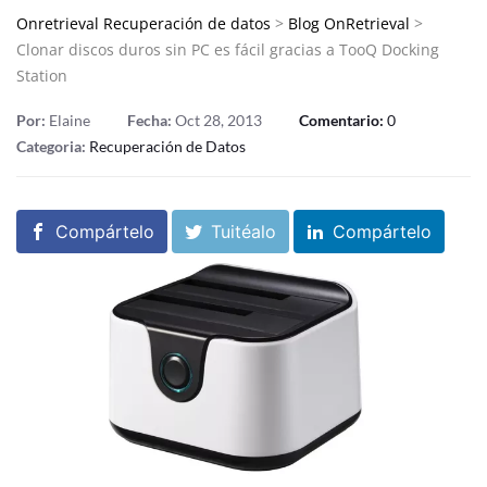
Onretrieval Recuperación de datos
>
Blog OnRetrieval
>
Clonar discos duros sin PC es fácil gracias a TooQ Docking
Station
Por:
Elaine
Fecha:
Oct 28, 2013
Comentario:
0
Categoria:
Recuperación de Datos
Compártelo
Tuitéalo
Compártelo