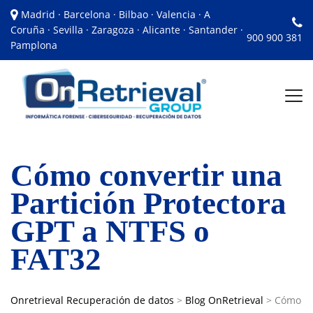
Madrid · Barcelona · Bilbao · Valencia · A
Coruña · Sevilla · Zaragoza · Alicante · Santander ·
900 900 381
Pamplona
Cómo convertir una
Partición Protectora
GPT a NTFS o
FAT32
Onretrieval Recuperación de datos
>
Blog OnRetrieval
>
Cómo