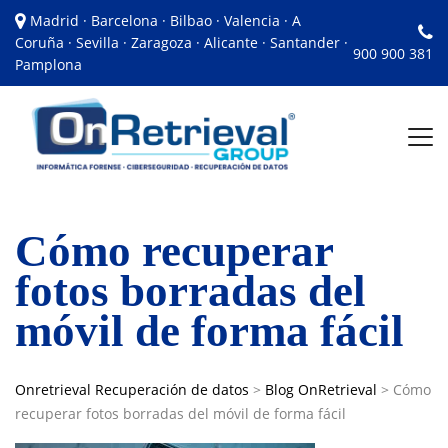
Madrid · Barcelona · Bilbao · Valencia · A
Coruña · Sevilla · Zaragoza · Alicante · Santander ·
900 900 381
Pamplona
Cómo recuperar
fotos borradas del
móvil de forma fácil
Onretrieval Recuperación de datos
>
Blog OnRetrieval
>
Cómo
recuperar fotos borradas del móvil de forma fácil