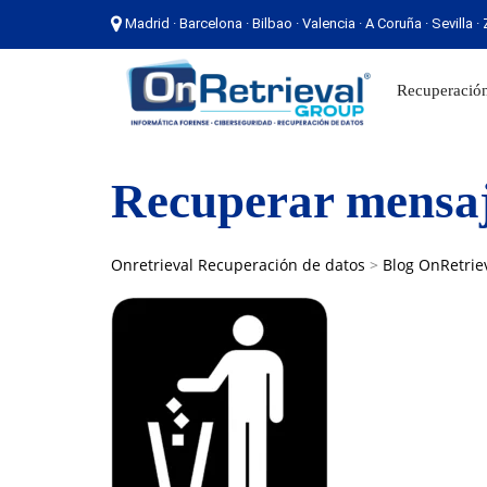
Madrid · Barcelona · Bilbao · Valencia · A Coruña · Sevilla 
Madrid · Barcelona · Bilbao · Valencia · A Coruña ·
Recuperación
Recuperar mensaj
Onretrieval Recuperación de datos
>
Blog OnRetrie