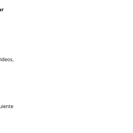
ar
ideos,
uiente