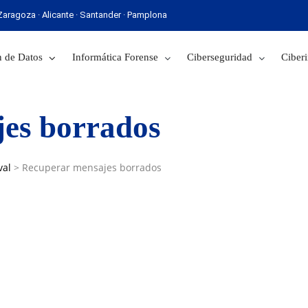
· Zaragoza · Alicante · Santander · Pamplona
 Sevilla · Zaragoza · Alicante · Santander · Pamplona
 de Datos
Informática Forense
Ciberseguridad
Ciberi
es borrados
val
>
Recuperar mensajes borrados