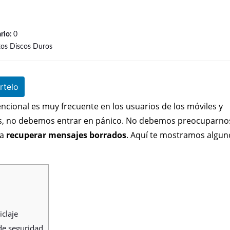
rio:
0
tos Discos Duros
telo
ncional es muy frecuente en los usuarios de los móviles y
s, no debemos entrar en pánico. No debemos preocuparno
ra
recuperar mensajes borrados
. Aquí te mostramos alguno
claje
de seguridad