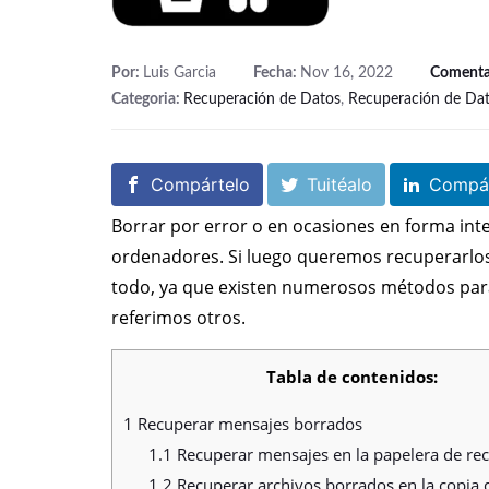
Por:
Luis Garcia
Fecha:
Nov 16, 2022
Comenta
Categoria:
Recuperación de Datos
,
Recuperación de Da
Compártelo
Tuitéalo
Compár
Borrar por error o en ocasiones en forma inte
ordenadores. Si luego queremos recuperarlo
todo, ya que existen numerosos métodos pa
referimos otros.
Tabla de contenidos:
1
Recuperar mensajes borrados
1.1
Recuperar mensajes en la papelera de reci
1.2
Recuperar archivos borrados en la copia 