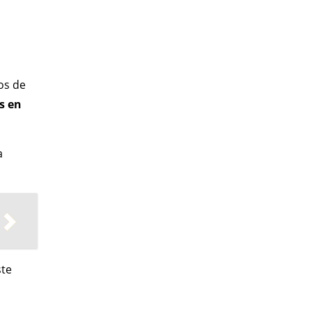
os de
s en
a
ste