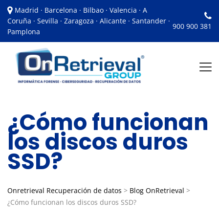
Madrid · Barcelona · Bilbao · Valencia · A
Coruña · Sevilla · Zaragoza · Alicante · Santander ·
900 900 381
Pamplona
¿Cómo funcionan
los discos duros
SSD?
Onretrieval Recuperación de datos
>
Blog OnRetrieval
>
¿Cómo funcionan los discos duros SSD?