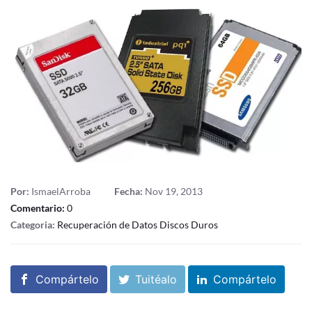
Por:
IsmaelArroba
Fecha:
Nov 19, 2013
Comentario:
0
Categoria:
Recuperación de Datos Discos Duros
Compártelo
Tuitéalo
Compártelo