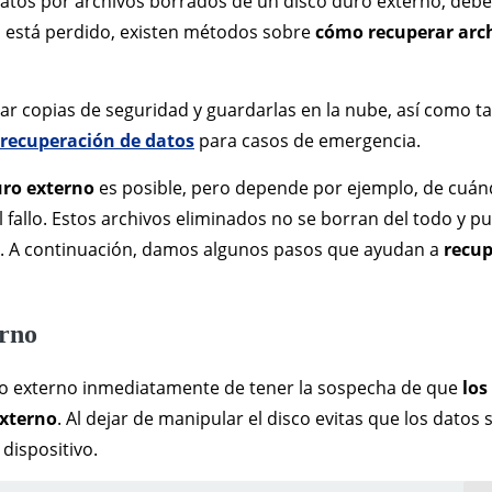
atos por archivos borrados de un disco duro externo, de
 está perdido, existen métodos sobre
cómo recuperar arc
zar copias de seguridad y guardarlas en la nube, así como 
recuperación de datos
para casos de emergencia.
uro externo
es posible, pero depende por ejemplo, de cuán
l fallo. Estos archivos eliminados no se borran del todo y 
o. A continuación, damos algunos pasos que ayudan a
recup
terno
uro externo inmediatamente de tener la sospecha de que
los
externo
. Al dejar de manipular el disco evitas que los datos 
dispositivo.