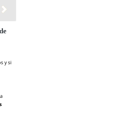
 de
s y si
ta
s