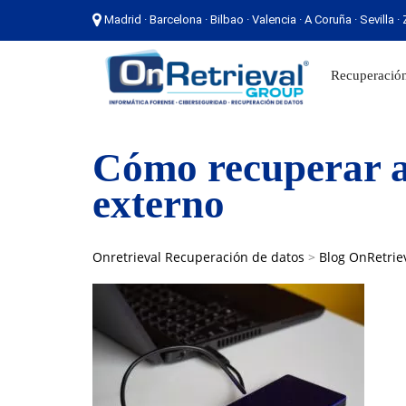
Madrid · Barcelona · Bilbao · Valencia · A Coruña · Sevilla 
Madrid · Barcelona · Bilbao · Valencia · A Coruña ·
Recuperación
Cómo recuperar a
externo
Onretrieval Recuperación de datos
>
Blog OnRetrie