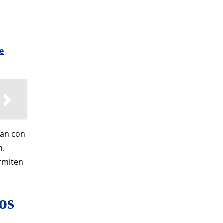
a
e
tan con
n.
rmiten
os