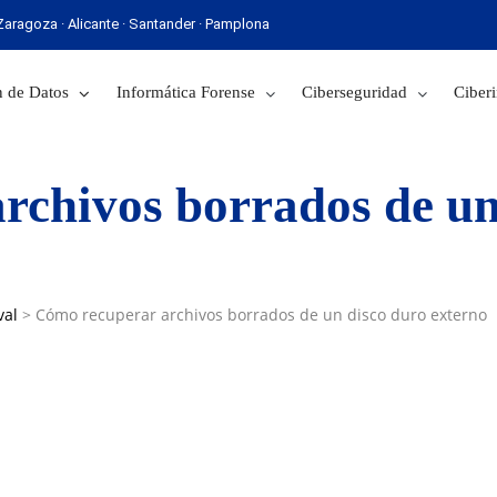
· Zaragoza · Alicante · Santander · Pamplona
 Sevilla · Zaragoza · Alicante · Santander · Pamplona
 de Datos
Informática Forense
Ciberseguridad
Ciberi
rchivos borrados de un
val
>
Cómo recuperar archivos borrados de un disco duro externo