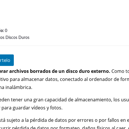
io:
0
tos Discos Duros
telo
rar archivos borrados de un disco duro externo.
Como t
itivo para almacenar datos, conectado al ordenador de fo
ma inalámbrica.
eden tener una gran capacidad de almacenamiento, los usu
y para guardar vídeos y fotos.
 sujeto a la pérdida de datos por errores o por fallos en e
rrir pérdida de datos por formateo, daños físicos al caer, 