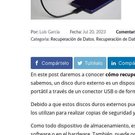
Por:
Luis Garcia
Fecha:
Jul 20, 2023
Comentar
Categoria:
Recuperación de Datos
,
Recuperación de Da
Compártelo
Tuitéalo
Compár
En este post daremos a conocer
cómo recupe
sabemos, un disco duro externo es un dispos
portátil a través de un conector USB o de for
Debido a que estos discos duros externos pu
los utilizan para realizar copias de seguridad 
Como todo dispositivo de almacenamiento, está
software o en el hardware. También, puede ocu