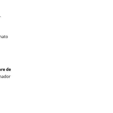
.
rmato
are de
enador