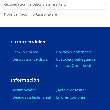
Recuperación de Datos Sistemas Raid
Tipos de Hacking o Ransomware
Otros Servicios
Backup OnLine
Borrado Permanente
Destrucción de datos
Custodia y Salvaguarda
de datos Onretrieval
Información
Testimoniales
¿Ante el desastre?
Déjenos su testimonial
Errores Comunes