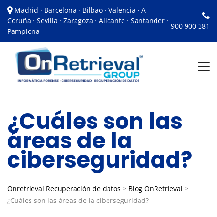
Madrid · Barcelona · Bilbao · Valencia · A
Coruña · Sevilla · Zaragoza · Alicante · Santander ·
900 900 381
Pamplona
¿Cuáles son las
áreas de la
ciberseguridad?
Onretrieval Recuperación de datos
>
Blog OnRetrieval
>
¿Cuáles son las áreas de la ciberseguridad?