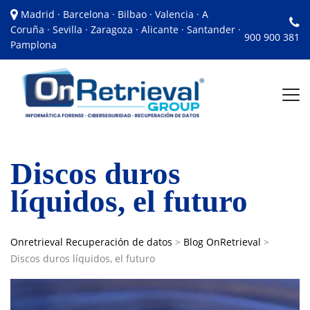
Madrid · Barcelona · Bilbao · Valencia · A
Coruña · Sevilla · Zaragoza · Alicante · Santander ·
900 900 381
Pamplona
Discos duros
líquidos, el futuro
Onretrieval Recuperación de datos
>
Blog OnRetrieval
>
Discos duros líquidos, el futuro