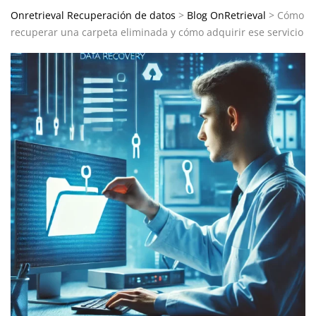
Onretrieval Recuperación de datos
>
Blog OnRetrieval
>
Cómo
recuperar una carpeta eliminada y cómo adquirir ese servicio