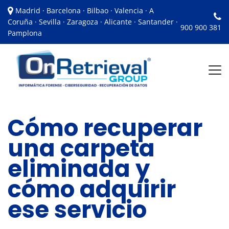
Madrid · Barcelona · Bilbao · Valencia · A
Coruña · Sevilla · Zaragoza · Alicante · Santander ·
900 900 381
Pamplona
Cómo recuperar
una carpeta
eliminada y
cómo adquirir
ese servicio